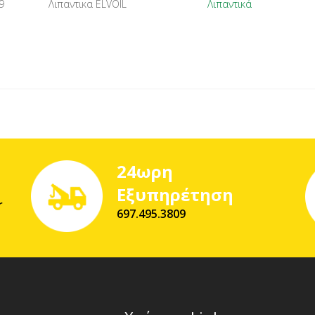
9
Λιπαντικα ELVOIL
Λιπαντικά
24ωρη
Εξυπηρέτηση
r
697.495.3809