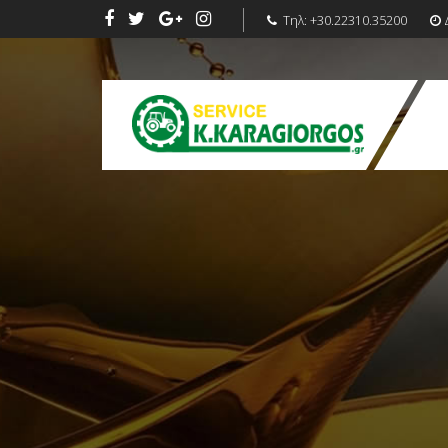
Τηλ:
+30.22310.35200