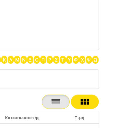
Κ
Λ
Μ
Ν
Ξ
Ο
Π
Ρ
Σ
Τ
Υ
Φ
Χ
Ψ
Ω
Κατασκευαστής
Τιμή