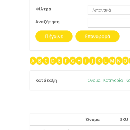
Φίλτρα
Αναζήτηση
A
B
C
D
E
F
G
H
I
J
K
L
M
N
O
Κατάταξη
Όνομα
Κατηγορία
Κ
Όνομα
SKU