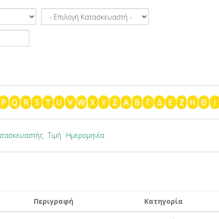
P
Q
R
S
T
U
V
W
X
Y
Z
Α
Β
Γ
Δ
Ε
Ζ
Η
Θ
Ι
ατασκευαστής
Τιμή
Ημερομηνία
Περιγραφή
Κατηγορία