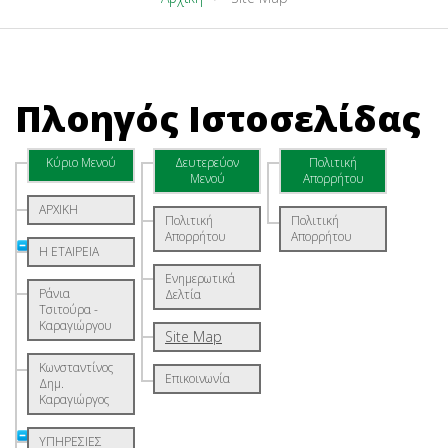
Πλοηγός Ιστοσελίδας
Κύριο Μενού
Δευτερεύον
Πολιτική
Μενού
Απορρήτου
ΑΡΧΙΚΗ
Πολιτική
Πολιτική
Απορρήτου
Απορρήτου
Η ΕΤΑΙΡΕΙΑ
Ενημερωτικά
Ράνια
Δελτία
Τσιτούρα -
Καραγιώργου
Site Map
Κωνσταντίνος
Επικοινωνία
Δημ.
Καραγιώργος
ΥΠΗΡΕΣΙΕΣ