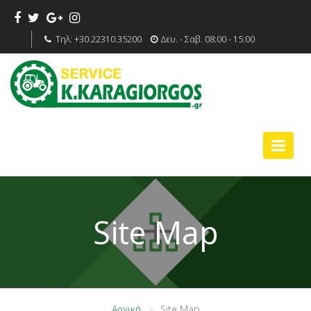
Τηλ:
+30.22310.35200
Δευ. - Σαβ. 08:00 - 15:00
Site Map
Αρχική
Site Map