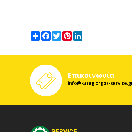
Ανταλλαγή
Facebook
Twitter
Pinterest
LinkedIn
Επικοινωνία
info@karagiorgos-service.g