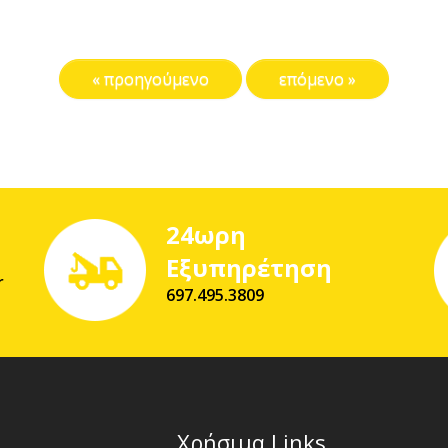
« προηγούμενο
επόμενο »
24ωρη
Εξυπηρέτηση
r
697.495.3809
Χρήσιμα Links