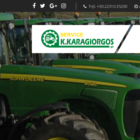
Τηλ:
+30.22310.35200