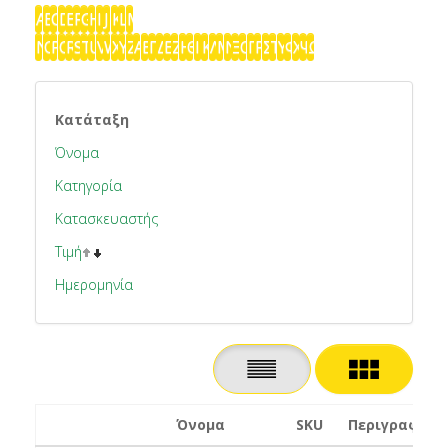
A
B
C
D
E
F
G
H
I
J
K
L
M
N
O
P
Q
R
S
T
U
V
W
X
Y
Z
Α
Β
Γ
Δ
Ε
Ζ
Η
Θ
Ι
Κ
Λ
Μ
Ν
Ξ
Ο
Π
Ρ
Σ
Τ
Υ
Φ
Χ
Ψ
Ω
Κατάταξη
Όνομα
Κατηγορία
Κατασκευαστής
Τιμή
Ημερομηνία
Όνομα
SKU
Περιγραφή