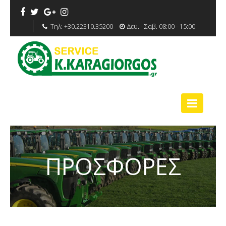
Τηλ:
+30.22310.35200
Δευ. - Σαβ. 08:00 - 15:00
ΠΡΟΣΦΟΡΕΣ